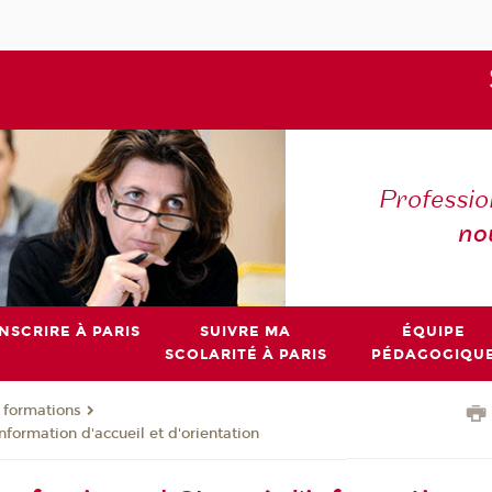
Professio
no
INSCRIRE À PARIS
SUIVRE MA
ÉQUIPE
SCOLARITÉ À PARIS
PÉDAGOGIQU
 formations
nformation d'accueil et d'orientation