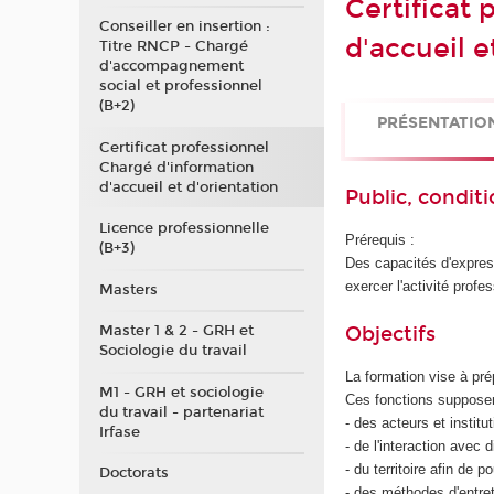
Certificat
Conseiller en insertion :
d'accueil e
Titre RNCP - Chargé
d'accompagnement
social et professionnel
(B+2)
PRÉSENTATIO
Certificat professionnel
Chargé d'information
d'accueil et d'orientation
Public, conditi
Licence professionnelle
Prérequis :
(B+3)
Des capacités d'express
exercer l'activité profe
Masters
Objectifs
Master 1 & 2 - GRH et
Sociologie du travail
La formation vise à prép
M1 - GRH et sociologie
Ces fonctions suppose
du travail - partenariat
- des acteurs et institut
Irfase
- de l'interaction avec 
- du territoire afin de 
Doctorats
- des méthodes d'entreti