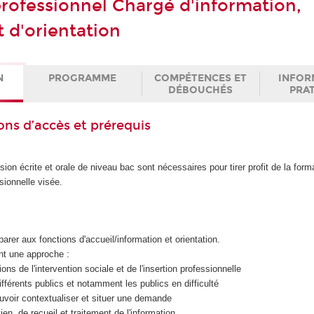
 professionnel Chargé d'information,
t d'orientation
N
PROGRAMME
COMPÉTENCES ET
INFOR
DÉBOUCHÉS
PRA
ons d’accès et prérequis
ion écrite et orale de niveau bac sont nécessaires pour tirer profit de la form
ssionnelle visée.
arer aux fonctions d'accueil/information et orientation.
nt une approche :
ions de l'intervention sociale et de l'insertion professionnelle
différents publics et notamment les publics en difficulté
pouvoir contextualiser et situer une demande
en, de recueil et traitement de l'information