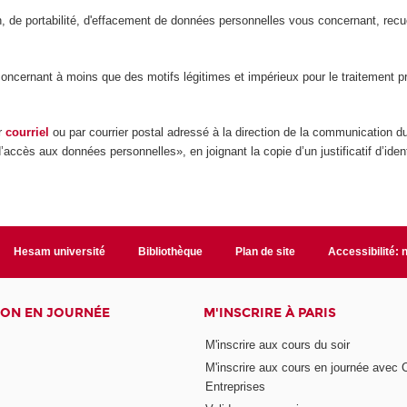
ion, de portabilité, d'effacement de données personnelles vous concernant, rec
ernant à moins que des motifs légitimes et impérieux pour le traitement préva
ar
courriel
ou par courrier postal adressé à la direction de la communication 
d’accès aux données personnelles», en joignant la copie d’un justificatif d’ide
Hesam université
Bibliothèque
Plan de site
Accessibilité:
ON EN JOURNÉE
M'INSCRIRE À PARIS
M'inscrire aux cours du soir
M'inscrire aux cours en journée avec
Entreprises