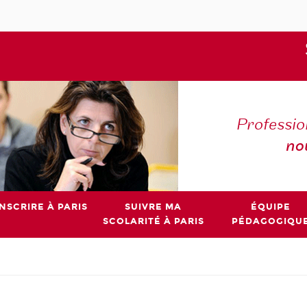
Professio
no
INSCRIRE À PARIS
SUIVRE MA
ÉQUIPE
SCOLARITÉ À PARIS
PÉDAGOGIQU