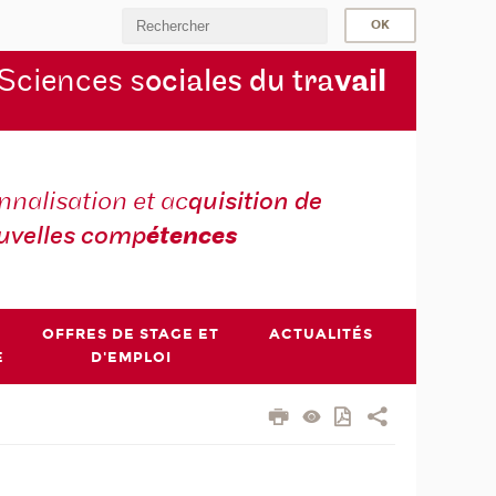
Sciences s
ociales du tra
vail
nnalisation et ac
quisition de
uvelles comp
étences
OFFRES DE STAGE ET
ACTUALITÉS
E
D'EMPLOI