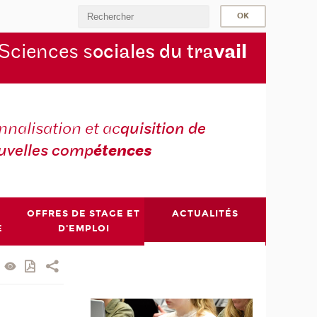
Sciences s
ociales du tra
vail
nnalisation et ac
quisition de
uvelles comp
étences
OFFRES DE STAGE ET
ACTUALITÉS
E
D'EMPLOI