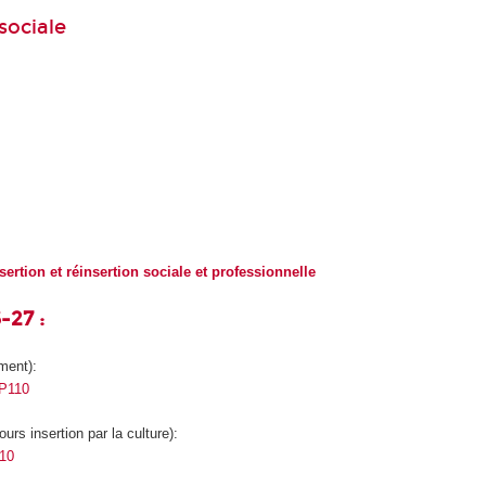
 sociale
sertion et réinsertion sociale et professionnelle
-27 :
ement):
 LP110
urs insertion par la culture):
110