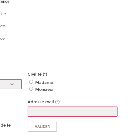
érence
ence
nce
nce
Civilité (*)
Madame
Monsieur
Adresse mail (*)
 de le