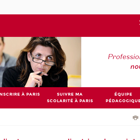
Professio
no
INSCRIRE À PARIS
SUIVRE MA
ÉQUIPE
SCOLARITÉ À PARIS
PÉDAGOGIQU